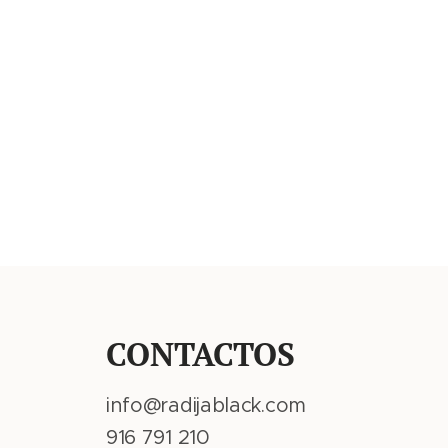
CONTACTOS
info@radijablack.com
916 791 210