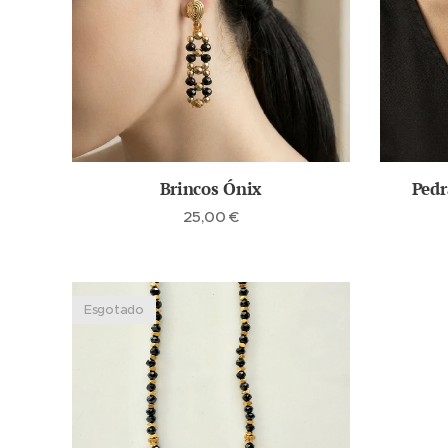
Brincos Ónix
Pedr
25,00
€
Esgotado