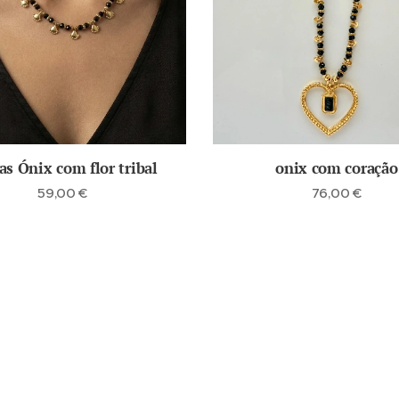
as Ónix com flor tribal
onix com coração
59,00
€
76,00
€