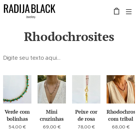
Rhodochrosites
Digite seu texto aqui...
Verde com
Mini
Peixe cor
Rhodochrosi
bolinhas
cruzinhas
de rosa
com tribal
54,00
€
69,00
€
78,00
€
68,00
€