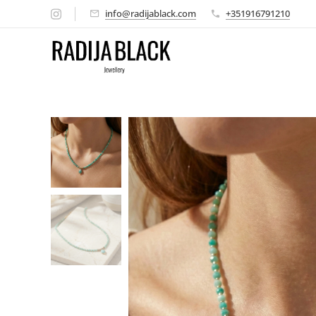
info@radijablack.com
+351916791210