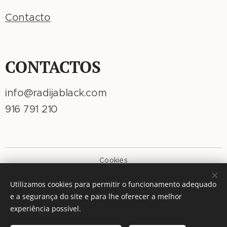
Contacto
CONTACTOS
info@radijablack.com
916 791 210
Cookies
Idiomas
Utilizamos cookies para permitir o funcionamento adequado
Português
American English
e a segurança do site e para lhe oferecer a melhor
experiência possível.