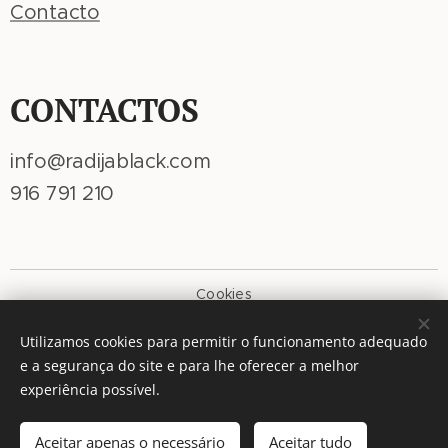
Contacto
CONTACTOS
info@radijablack.com
916 791 210
Cookies
Idiomas
Utilizamos cookies para permitir o funcionamento adequado
Português
American English
e a segurança do site e para lhe oferecer a melhor
experiência possível.
Adicionar ao carrinho
Aceitar apenas o necessário
Aceitar tudo