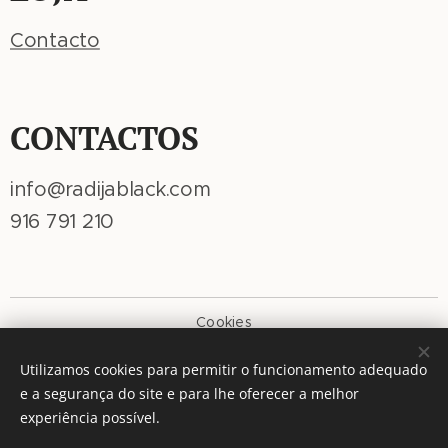
Contacto
CONTACTOS
info@radijablack.com
916 791 210
Cookies
Idiomas
Utilizamos cookies para permitir o funcionamento adequado
Português
American English
e a segurança do site e para lhe oferecer a melhor
experiência possível.