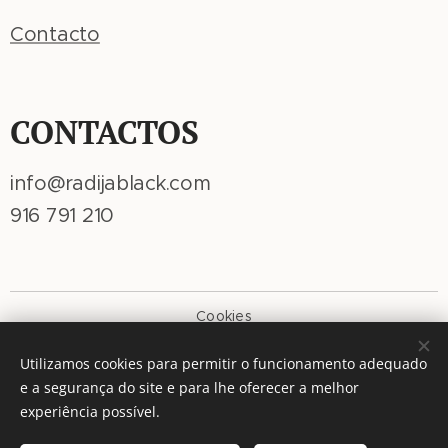
Contacto
CONTACTOS
info@radijablack.com
916 791 210
Cookies
Idiomas
Utilizamos cookies para permitir o funcionamento adequado
Português
American English
e a segurança do site e para lhe oferecer a melhor
experiência possível.