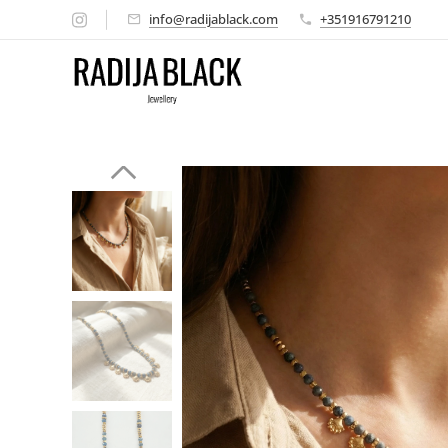
info@radijablack.com
+351916791210